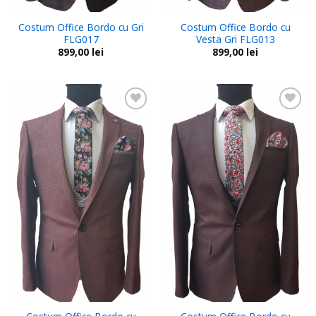
Costum Office Bordo cu Gri
Costum Office Bordo cu
FLG017
Vesta Gri FLG013
899,00
lei
899,00
lei
Add to
Add to
wishlist
wishlist