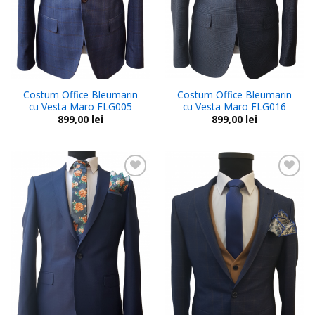
Costum Office Bleumarin
Costum Office Bleumarin
cu Vesta Maro FLG005
cu Vesta Maro FLG016
899,00
lei
899,00
lei
Add to
Add to
wishlist
wishlist