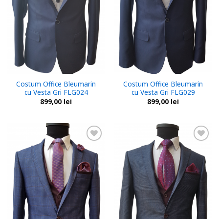
Costum Office Bleumarin
Costum Office Bleumarin
cu Vesta Gri FLG024
cu Vesta Gri FLG029
899,00
lei
899,00
lei
Add to
Add to
wishlist
wishlist