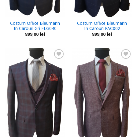
Costum Office Bleumarin
Costum Office Bleumarin
In Carouri Gri FLG040
In Carouri PAC002
899,00
lei
899,00
lei
Add to
Add to
wishlist
wishlist