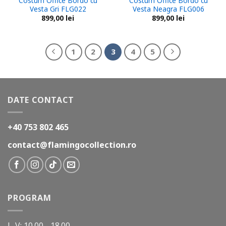
Costum Office Bordo cu
Costum Office Bordo cu
Vesta Gri FLG022
Vesta Neagra FLG006
899,00
lei
899,00
lei
1
2
3
4
5
DATE CONTACT
+40 753 802 465
contact@flamingocollection.ro
PROGRAM
L-V: 10.00 - 18.00