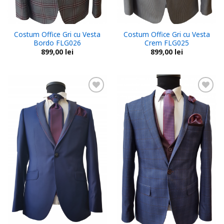
Costum Office Gri cu Vesta
Costum Office Gri cu Vesta
Bordo FLG026
Crem FLG025
899,00
lei
899,00
lei
Add to
Add to
wishlist
wishlist