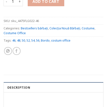
ADD TO CART
SKU:
sku_4475FLG022-46
Categories:
Bestsellers bărbați
,
Colecția Nouă Bărbați
,
Costume
,
Costume Office
Tags:
46
,
48
,
50
,
52
,
54
,
56
,
Bordo
,
costum office
DESCRIPTION