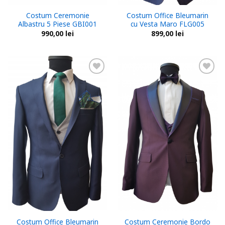
Costum Ceremonie
Costum Office Bleumarin
Albastru 5 Piese GBI001
cu Vesta Maro FLG005
990,00
lei
899,00
lei
Add to
Add to
wishlist
wishlist
Costum Office Bleumarin
Costum Ceremonie Bordo