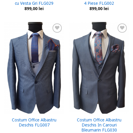
cu Vesta Gri FLG029
4 Piese FLG002
899,00
lei
899,00
lei
Add to
Add to
wishlist
wishlist
Costum Office Albastru
Costum Office Albastru
Deschis FLG007
Deschis In Carouri
Bleumarin FLG030