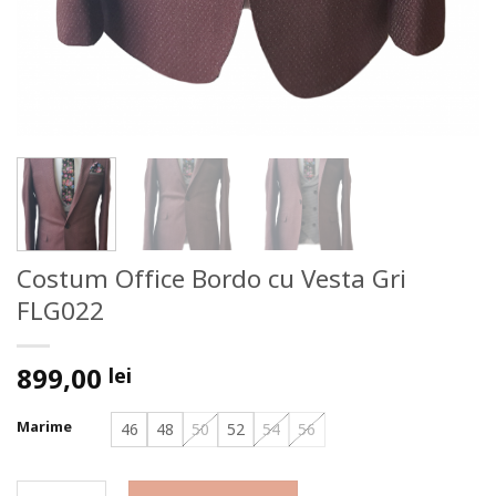
Costum Office Bordo cu Vesta Gri
FLG022
899,00
lei
Marime
46
48
50
52
54
56
Costum Office Bordo cu Vesta Gri FLG022 quantity