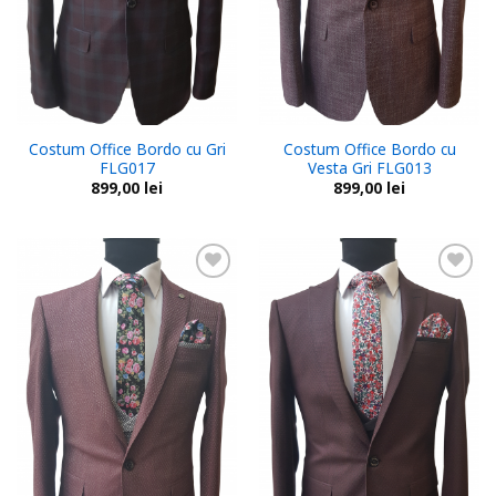
Costum Office Bordo cu Gri
Costum Office Bordo cu
FLG017
Vesta Gri FLG013
899,00
lei
899,00
lei
Add to
Add to
wishlist
wishlist