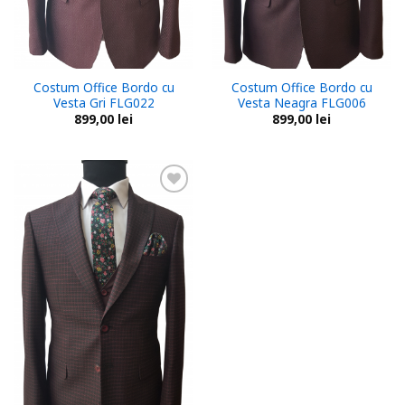
Costum Office Bordo cu
Costum Office Bordo cu
Vesta Gri FLG022
Vesta Neagra FLG006
899,00
lei
899,00
lei
Add to
wishlist