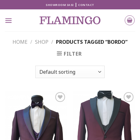
Skip
|
SHOWROOM IASI
CONTACT
to
content
HOME
/
SHOP
/
PRODUCTS TAGGED “BORDO”
FILTER
Add to
Add to
wishlist
wishlist