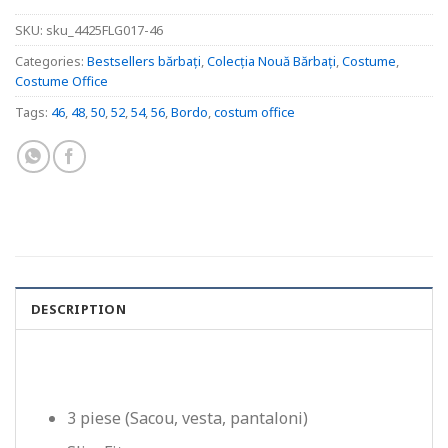
SKU:
sku_4425FLG017-46
Categories:
Bestsellers bărbați
,
Colecția Nouă Bărbați
,
Costume
,
Costume Office
Tags:
46
,
48
,
50
,
52
,
54
,
56
,
Bordo
,
costum office
DESCRIPTION
3 piese (Sacou, vesta, pantaloni)