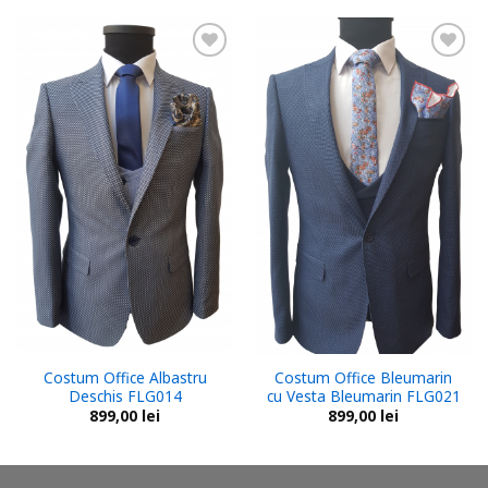
Add to
Add to
wishlist
wishlist
Costum Office Albastru
Costum Office Bleumarin
Deschis FLG014
cu Vesta Bleumarin FLG021
899,00
lei
899,00
lei