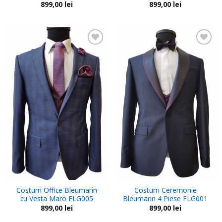
899,00
lei
899,00
lei
Add to
Add to
wishlist
wishlist
Costum Office Bleumarin
Costum Ceremonie
cu Vesta Maro FLG005
Bleumarin 4 Piese FLG001
899,00
lei
899,00
lei