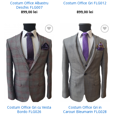
Costum Office Albastru
Costum Office Gri FLG012
Deschis FLG007
899,00
lei
899,00
lei
Add to
Add to
wishlist
wishlist
Costum Office Gri cu Vesta
Costum Office Gri in
Bordo FLG026
Carouri Bleumarin FLG028