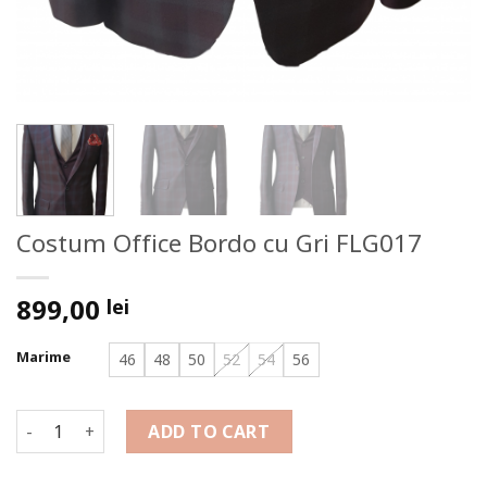
Costum Office Bordo cu Gri FLG017
899,00
lei
Marime
46
48
50
52
54
56
Costum Office Bordo cu Gri FLG017 quantity
ADD TO CART