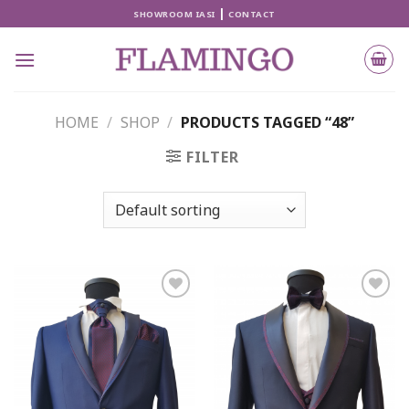
Skip
|
SHOWROOM IASI
CONTACT
to
content
HOME
/
SHOP
/
PRODUCTS TAGGED “48”
FILTER
Add to
Add to
wishlist
wishlist