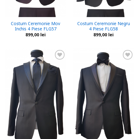
Costum Ceremonie Mov
Costum Ceremonie Negru
Inchis 4 Piese FLG57
4 Piese FLG58
899,00
lei
899,00
lei
Add to
Add to
wishlist
wishlist