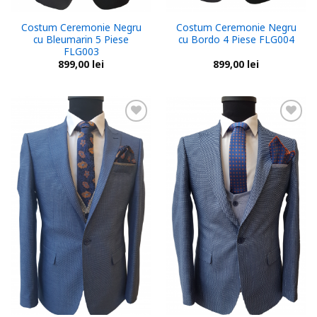
Costum Ceremonie Negru
Costum Ceremonie Negru
cu Bleumarin 5 Piese
cu Bordo 4 Piese FLG004
FLG003
899,00
lei
899,00
lei
Add to
Add to
wishlist
wishlist