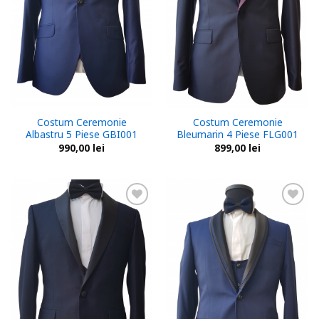
Costum Ceremonie
Costum Ceremonie
Albastru 5 Piese GBI001
Bleumarin 4 Piese FLG001
990,00
lei
899,00
lei
Add to
Add to
wishlist
wishlist