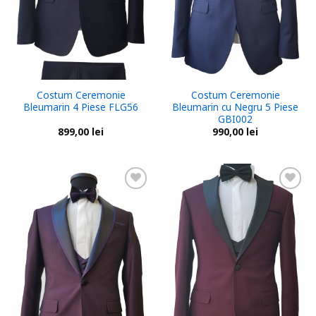
Costum Ceremonie
Costum Ceremonie
Bleumarin 4 Piese FLG56
Bleumarin cu Negru 5 Piese
GBI002
899,00
lei
990,00
lei
Add to
Add to
wishlist
wishlist