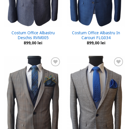
Costum Office Albastru
Costum Office Albastru In
Deschis RVM005
Carouri FLG034
899,00
lei
899,00
lei
Add to
Add to
wishlist
wishlist