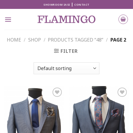
Skip
|
SHOWROOM IASI
CONTACT
to
content
HOME
/
SHOP
/
PRODUCTS TAGGED “48”
/
PAGE 2
FILTER
Add to
Add to
wishlist
wishlist