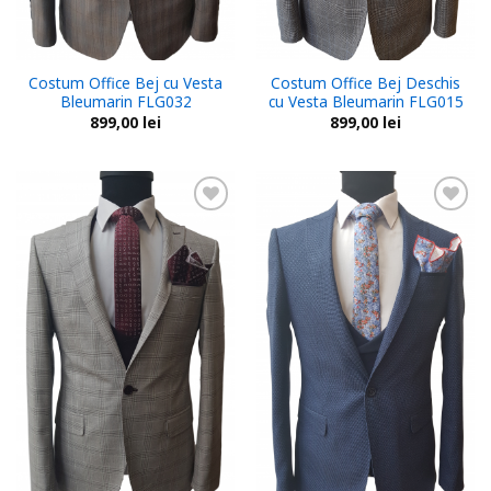
Costum Office Bej cu Vesta
Costum Office Bej Deschis
Bleumarin FLG032
cu Vesta Bleumarin FLG015
899,00
lei
899,00
lei
Add to
Add to
wishlist
wishlist