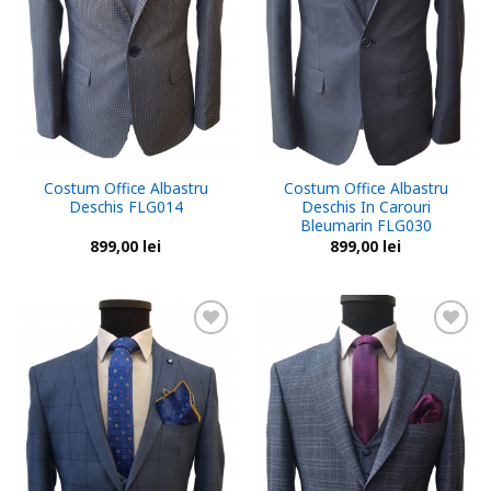
Costum Office Albastru
Costum Office Albastru
Deschis FLG014
Deschis In Carouri
Bleumarin FLG030
899,00
lei
899,00
lei
Add to
Add to
wishlist
wishlist