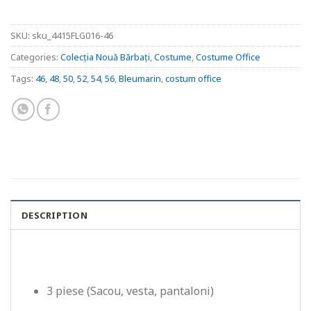
SKU:
sku_4415FLG016-46
Categories:
Colecția Nouă Bărbați
,
Costume
,
Costume Office
Tags:
46
,
48
,
50
,
52
,
54
,
56
,
Bleumarin
,
costum office
DESCRIPTION
3 piese (Sacou, vesta, pantaloni)