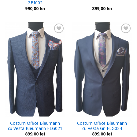
GBI002
990,00
lei
899,00
lei
Add to
Add to
wishlist
wishlist
Costum Office Bleumarin
Costum Office Bleumarin
cu Vesta Bleumarin FLG021
cu Vesta Gri FLG024
899,00
lei
899,00
lei