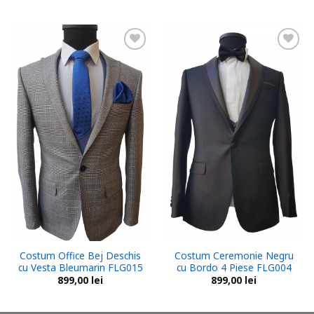
Add to
Add to
wishlist
wishlist
Costum Office Bej Deschis
Costum Ceremonie Negru
cu Vesta Bleumarin FLG015
cu Bordo 4 Piese FLG004
899,00
lei
899,00
lei