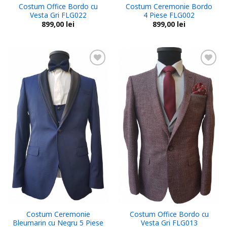
Costum Office Bordo cu
Costum Ceremonie Bordo
Vesta Gri FLG022
4 Piese FLG002
899,00
lei
899,00
lei
Add to
Add to
wishlist
wishlist
Costum Ceremonie
Costum Office Bordo cu
Bleumarin cu Negru 5 Piese
Vesta Gri FLG013