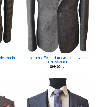
 Bleumarin
Costum Office Gri In Carouri Cu Vesta
Gri RVM003
899,00
lei
Add to
Add to
wishlist
wishlist