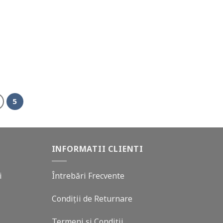
5
INFORMATII CLIENTI
i
Întrebări Frecvente
Condiții de Returnare
Termeni și Condiții