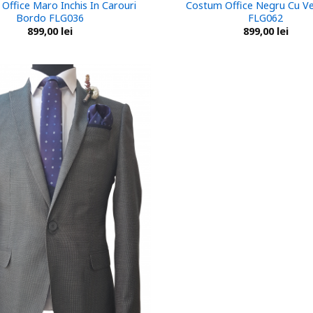
Office Maro Inchis In Carouri
Costum Office Negru Cu Ve
Bordo FLG036
FLG062
899,00
lei
899,00
lei
Add to
wishlist