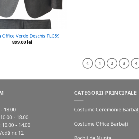
 Office Verde Deschis FLG59
899,00
lei
1
2
3
4
AM
CATEGORII PRINCIPALE
 - 18.00
Costume Ceremonie Barbaț
10.00 - 18.00
Costume Office Barbați
 10.00 - 14.00
Vodă nr. 12
Rochii de Nunta