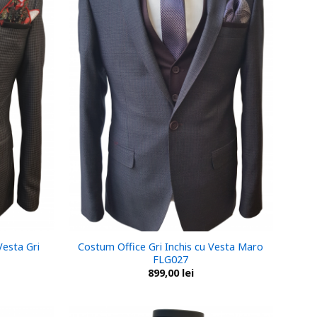
Vesta Gri
Costum Office Gri Inchis cu Vesta Maro
FLG027
899,00
lei