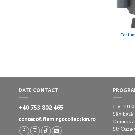
Costum
DATE CONTACT
PROGR
L-V: 10.00
+40 753 802 465
Sâmbată: 
contact@flamingocollection.ro
Duminică:
Str. Cuza-