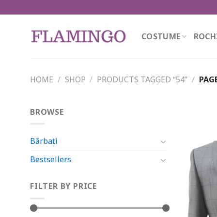
Skip
to
content
COSTUME
ROCH
HOME
/
SHOP
/
PRODUCTS TAGGED “54”
/
PAGE
BROWSE
Bărbați
Bestsellers
FILTER BY PRICE