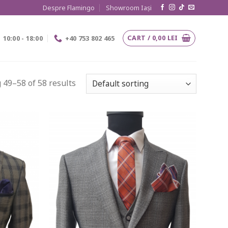
Despre Flamingo
Showroom Iași
CART /
0,00
LEI
10:00 - 18:00
+40 753 802 465
49–58 of 58 results
Add to
Add to
wishlist
wishlist