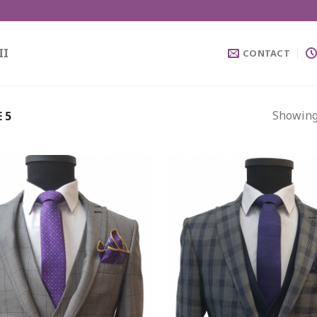
II
CONTACT
Showing 
 5
Add to
wishlist