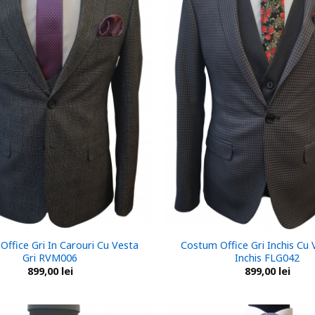
ffice Gri In Carouri Cu Vesta
Costum Office Gri Inchis Cu 
Gri RVM006
Inchis FLG042
899,00
lei
899,00
lei