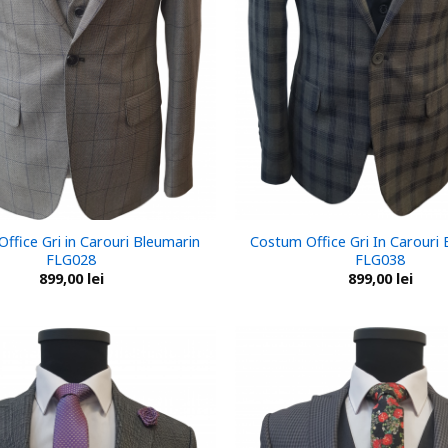
ffice Gri in Carouri Bleumarin
Costum Office Gri In Carouri
FLG028
FLG038
899,00
lei
899,00
lei
Add to
wishlist