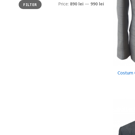
Min
Max
Price:
890 lei
—
990 lei
FILTER
price
price
Costum O