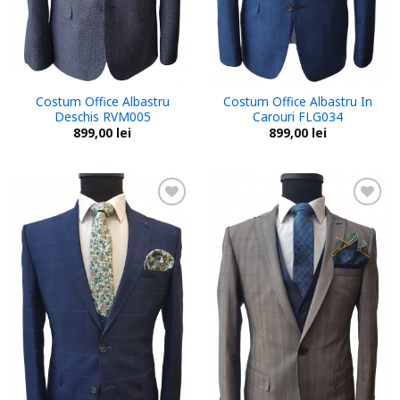
Costum Office Albastru
Costum Office Albastru In
Deschis RVM005
Carouri FLG034
899,00
lei
899,00
lei
Add to
Add to
wishlist
wishlist