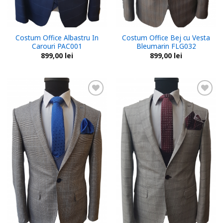
Costum Office Albastru In
Costum Office Bej cu Vesta
Carouri PAC001
Bleumarin FLG032
899,00
lei
899,00
lei
Add to
Add to
wishlist
wishlist