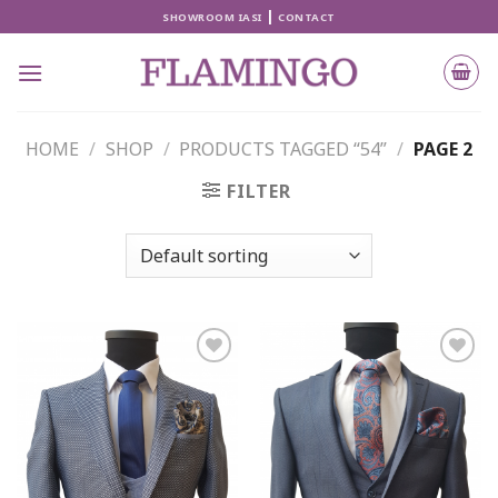
Skip
|
SHOWROOM IASI
CONTACT
to
content
HOME
/
SHOP
/
PRODUCTS TAGGED “54”
/
PAGE 2
FILTER
Add to
Add to
wishlist
wishlist