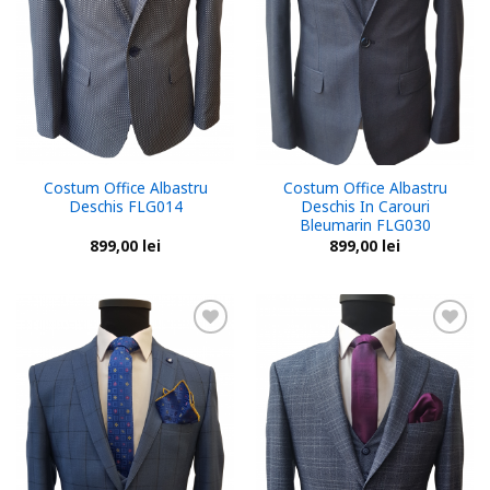
Costum Office Albastru
Costum Office Albastru
Deschis FLG014
Deschis In Carouri
Bleumarin FLG030
899,00
lei
899,00
lei
Add to
Add to
wishlist
wishlist