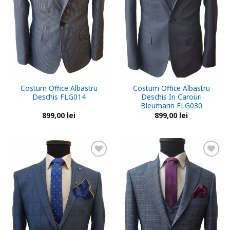
Costum Office Albastru
Costum Office Albastru
Deschis FLG014
Deschis In Carouri
Bleumarin FLG030
899,00
lei
899,00
lei
Add to
Add to
wishlist
wishlist