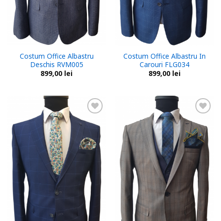
Costum Office Albastru
Costum Office Albastru In
Deschis RVM005
Carouri FLG034
899,00
lei
899,00
lei
Add to
Add to
wishlist
wishlist