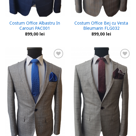
Costum Office Albastru In
Costum Office Bej cu Vesta
Carouri PAC001
Bleumarin FLG032
899,00
lei
899,00
lei
Add to
Add to
wishlist
wishlist